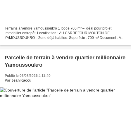
Terrains à vendre Yamoussoukro 1 lot de 700 m² – Idéal pour projet
immobilier entrepôt! Localisation : AU CARREFOUR MOUTON DE
YAMOUSSOUKRO ., Zone déjà habitée. Superficie : 700 m² Document : ACD
disponible Prix : 15 500 000 FCFA Présentation de la société...
Parcelle de terrain à vendre quartier millionnaire
Yamoussoukro
Publié le 03/08/2026 à 11:40
Par
Jean Kacou