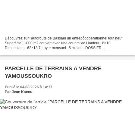
Découvrez sur l'autoroute de Bassam un entrepôt operationnel tout neuf
Superficie : 1000 m2 couvert avec une cour mixte Hauteur : 8×10
Dimensions : 62×18,7 Loyer mensuel : 5 millions DOSSIER
N°1408964MLYD . Présentation de la société MGJM avec son Manager...
PARCELLE DE TERRAINS A VENDRE
YAMOUSSOUKRO
Publié le 04/08/2026 à 14:37
Par
Jean Kacou