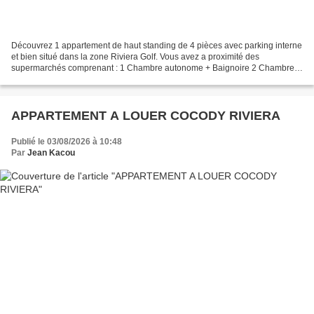
Découvrez 1 appartement de haut standing de 4 pièces avec parking interne
et bien situé dans la zone Riviera Golf. Vous avez a proximité des
supermarchés comprenant : 1 Chambre autonome + Baignoire 2 Chambres
+ WC Douche 1 Grand Salon 1 Balcon vité 1...
APPARTEMENT A LOUER COCODY RIVIERA
Publié le 03/08/2026 à 10:48
Par
Jean Kacou