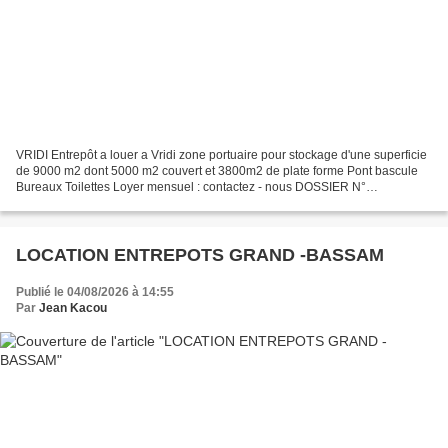
VRIDI Entrepôt a louer a Vridi zone portuaire pour stockage d'une superficie
de 9000 m2 dont 5000 m2 couvert et 3800m2 de plate forme Pont bascule
Bureaux Toilettes Loyer mensuel : contactez - nous DOSSIER N°
106RODR45M-CI149592 . Présentation de la société...
LOCATION ENTREPOTS GRAND -BASSAM
Publié le 04/08/2026 à 14:55
Par
Jean Kacou