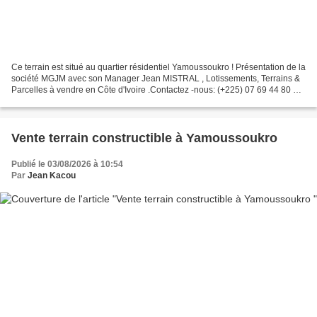
Ce terrain est situé au quartier résidentiel Yamoussoukro ! Présentation de la
société MGJM ​​avec son Manager Jean MISTRAL , Lotissements, Terrains &
Parcelles à vendre en Côte d'Ivoire .Contactez -nous: (+225) 07 69 44 80 11
https://www.immobiliers-mgjm.com Yamoussoukro...
Vente terrain constructible à Yamoussoukro
Publié le 03/08/2026 à 10:54
Par
Jean Kacou