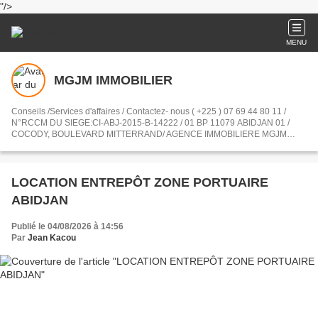
"/>
MENU
MGJM IMMOBILIER
Conseils /Services d'affaires / Contactez- nous ( +225 ) 07 69 44 80 11 /
N°RCCM DU SIEGE:CI-ABJ-2015-B-14222 / 01 BP 11079 ABIDJAN 01 /
COCODY, BOULEVARD MITTERRAND/ AGENCE IMMOBILIERE MGJM
NOTRE SAVOIR - FAIRE ET NOTRE EXPERTISE / CHASSEUR IMMOBILIER
/ GESTION IMMOBILIERE
LOCATION ENTREPÔT ZONE PORTUAIRE
ABIDJAN
Publié le 04/08/2026 à 14:56
Par
Jean Kacou