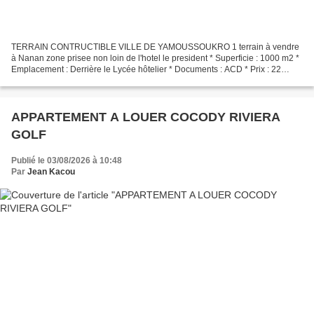
TERRAIN CONTRUCTIBLE VILLE DE YAMOUSSOUKRO 1 terrain à vendre
à Nanan zone prisee non loin de l'hotel le president * Superficie : 1000 m2 *
Emplacement : Derrière le Lycée hôtelier * Documents : ACD * Prix : 22
millions FCFA DOSSIER N°84200115GONDHER-YAKRO Présentation...
APPARTEMENT A LOUER COCODY RIVIERA
GOLF
Publié le 03/08/2026 à 10:48
Par
Jean Kacou