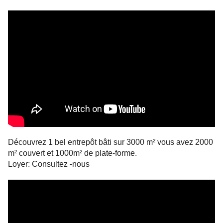
Découvrez 1 bel entrepôt bâti sur 3000 m² vous avez
2000
m² couvert et
1000m² de plate-forme.
︎Loyer: Consultez -nous