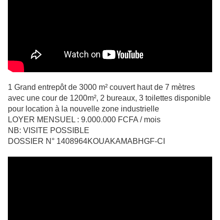
1 Grand entrepôt de 3000 m² couvert haut de 7 mètres
avec une cour de 1200m², 2 bureaux, 3 toilettes disponible
pour location à la nouvelle zone industrielle
LOYER MENSUEL : 9.000.000 FCFA / mois
NB: VISITE POSSIBLE
DOSSIER N° 1408964KOUAKAMABHGF-CI