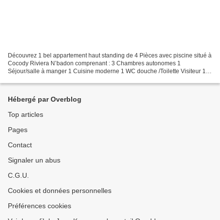
Découvrez 1 bel appartement haut standing de 4 Pièces avec piscine situé à
Cocody Riviera N’badon comprenant : 3 Chambres autonomes 1
Séjour/salle à manger 1 Cuisine moderne 1 WC douche /Toilette Visiteur 1
Salle de sport commune 1 Piscine 1 Jardin 1...
Hébergé par Overblog
Top articles
Pages
Contact
Signaler un abus
C.G.U.
Cookies et données personnelles
Préférences cookies