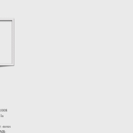
 1008
 la
z -nous
 NB: