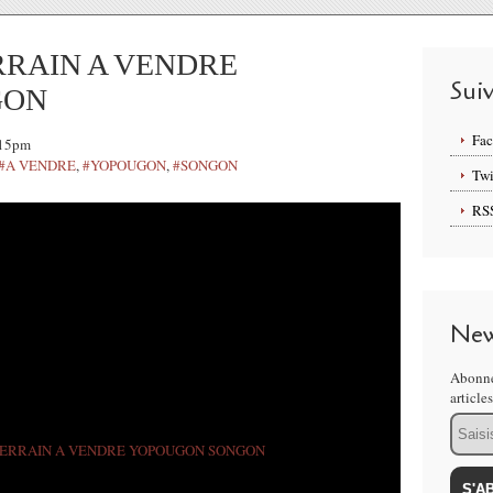
RRAIN A VENDRE
Sui
GON
Fa
:15pm
#A VENDRE
,
#YOPOUGON
,
#SONGON
Twi
RS
New
Abonne
article
Email