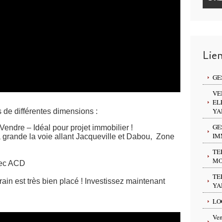
Lie
GE
VE
EL
YA
 de différentes dimensions :
GE
Vendre – Idéal pour projet immobilier !
IM
grande la voie allant Jacqueville et Dabou, Zone
TE
MO
avec ACD
TE
rain est très bien placé ! Investissez maintenant
YA
LO
Ven