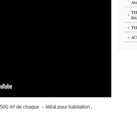
Abi
TE
BA
TE
AC
00 m² de chaque – Idéal pour habitation ,