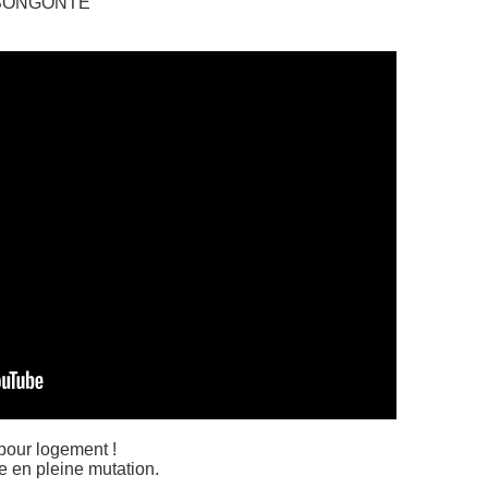
-SONGONTE
 pour logement !
 en pleine mutation.