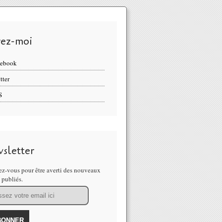
vez-moi
cebook
tter
S
sletter
z-vous pour être averti des nouveaux
s publiés.