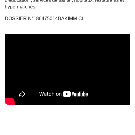
d'éducation , services de santé , hôpitaux, restaurants et
hypermarchés..
DOSSIER N°186475014BAKIMM-CI