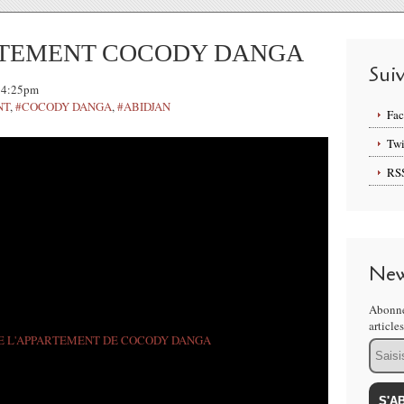
RTEMENT COCODY DANGA
Sui
 14:25pm
NT
,
#COCODY DANGA
,
#ABIDJAN
Fa
Twi
RS
New
Abonne
article
Email