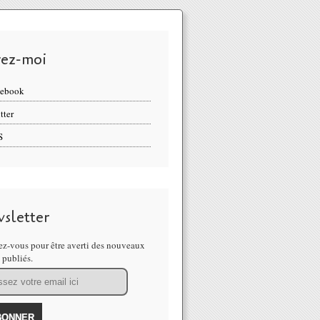
vez-moi
cebook
tter
S
sletter
z-vous pour être averti des nouveaux
s publiés.