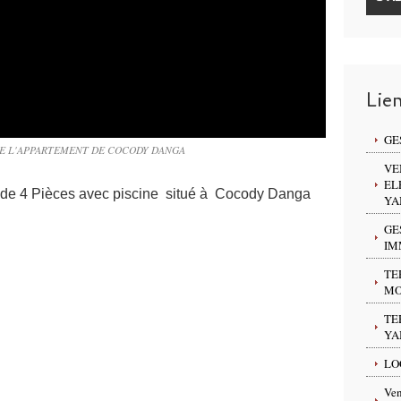
Lie
GE
DE L'APPARTEMENT DE COCODY DANGA
VE
EL
de 4 Pièces avec piscine situé à
Cocody Danga
YA
GE
IM
TE
MO
TE
YA
LO
Ven