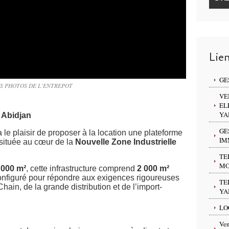
Lie
GE
S PHOTOS DE L'ENTREPOT
VE
EL
YA
 Abidjan
GE
 le plaisir de proposer à la location une plateforme
IM
e située au cœur de la
Nouvelle Zone Industrielle
TE
MO
 000 m²
, cette infrastructure comprend
2 000 m²
onfiguré pour répondre aux exigences rigoureuses
TE
ain, de la grande distribution et de l’import-
YA
LO
Ven