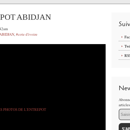
POT ABIDJAN
Sui
:42am
ABIDJAN
,
#cote d'ivoire
Fa
Twi
RS
New
Abonne
article
Email