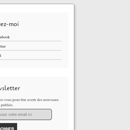
vez-moi
cebook
tter
S
sletter
z-vous pour être averti des nouveaux
s publiés.