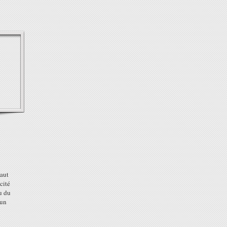
haut
cité
u du
 un