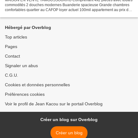
MAISON EN VENTE YAMOUSSOUKRO Comprenant 4x2 pièces avec toutes
commodités 2 douches modernes Buanderie spacieuse Grande chambres
confortables quartier au CAFOP loyer actuel 100mil appartement au prix de
vente 55 .000.000 FCFA NB documents titre foncier...
Hébergé par Overblog
Top articles
Pages
Contact
Signaler un abus
C.G.U.
Cookies et données personnelles
Préférences cookies
Voir le profil de Jean Kacou sur le portail Overblog
Créer un blog sur Overblog
Créer un blog