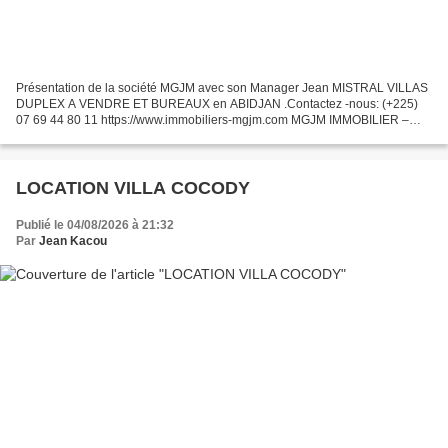
Présentation de la société MGJM ​​avec son Manager Jean MISTRAL VILLAS
DUPLEX A VENDRE ET BUREAUX en ABIDJAN .Contactez -nous: (+225)
07 69 44 80 11 https://www.immobiliers-mgjm.com MGJM IMMOBILIER –
VILLA D'EXCEPTION À COCODY DANGA (718 m²) La société...
LOCATION VILLA COCODY
Publié le 04/08/2026 à 21:32
Par
Jean Kacou