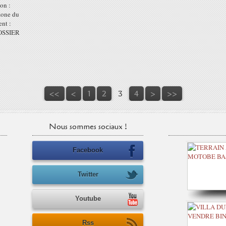
ion :
 zone du
nt :
DOSSIER
<<
<
1
2
3
4
>
>>
Nous sommes sociaux !
Facebook
Twitter
Youtube
Rss