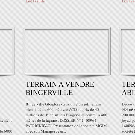
Lire la suite
Lire la 
TERRAIN A VENDRE
TER
BINGERVILLE
ABI
Bingerville Gbagba extension 2 un joli terrain
Découvre
bien situé de 600 m2 avec ACD au prix de 45
984 m² 
millions de. Bien situé à Bingerville centre , à 400
900 000
issement
mètres de la lagune . DOSSIER N° 1408964-
joyau p
PATRICKBV-CI. Présentation de la société MGJM ​​
1408964
 de 6000
avec son Manager Jean...
société