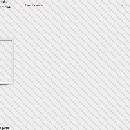
ieds
Lire la suite
Lire la 
ntation
l pour