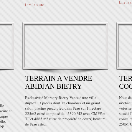
Lire la 
Lire la suite
TERRAIN A VENDRE
TER
ABIDJAN BIETRY
CO
Exclusivité Marcory Bietry Vente d'une villa
Nous dis
duplex 13 pièces dont 12 chambres et un grand
m²chacu
lle
salon piscine préau pied dans l'eau sur 1 hectare
voies se
scine et
225m2 carré composé de : 5390 M2 avec CMPF et
situé à 
Angré
TF et 4865 m2 (titre de propriété en cours) bordure
consul
ile.
de l'eau cité...
250M-CI
 N°