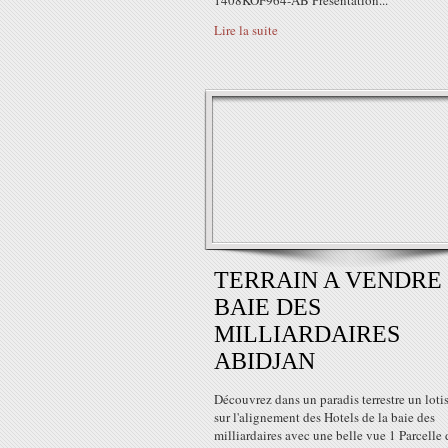
1408KOF964-AB Présentation...
Lire la suite
TERRAIN A VENDRE
BAIE DES
MILLIARDAIRES
ABIDJAN
Découvrez dans un paradis terrestre un lot
sur l'alignement des Hotels de la baie des
milliardaires avec une belle vue 1 Parcelle