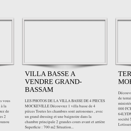
VILLA BASSE A
TER
VENDRE GRAND-
MO
BASSAM
Découvr
de terr
s vous
LES PHOTOS DE LA VILLA BASSE DE 4 PIECES
ministé
 à la
MOCKEVILLE Découvrez 1 villa basse de 4
000 FC
rez de
pièces Toutes les chambres sont autonomes , avec
64LYDM
es 2
un grand dressing et une baignoire dans la
société
Nounou
chambre principale 2 grandes cours avant et arrière
Lotissem
Superficie : 700 m2 Situation...