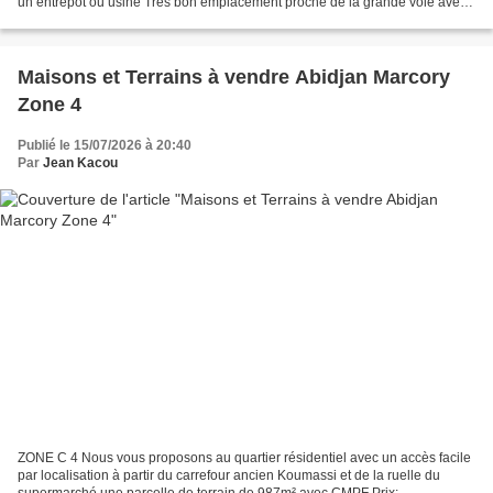
un entrepôt ou usine Très bon emplacement proche de la grande voie avec
courant d'eau et électricité d'une...
Maisons et Terrains à vendre Abidjan Marcory
Zone 4
Publié le 15/07/2026 à 20:40
Par
Jean Kacou
ZONE C 4 Nous vous proposons au quartier résidentiel avec un accès facile
par localisation à partir du carrefour ancien Koumassi et de la ruelle du
supermarché une parcelle de terrain de 987m² avec CMPF Prix: