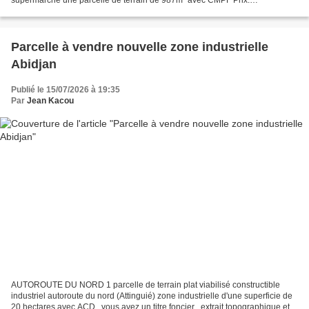
1.200.000f/m² DOSIER N°77910KONFD-854 Présentation...
Parcelle à vendre nouvelle zone industrielle
Abidjan
Publié le 15/07/2026 à 19:35
Par
Jean Kacou
AUTOROUTE DU NORD 1 parcelle de terrain plat viabilisé constructible
industriel autoroute du nord (Attinguié) zone industrielle d'une superficie de
20 hectares avec ACD , vous avez un titre foncier , extrait topographique et