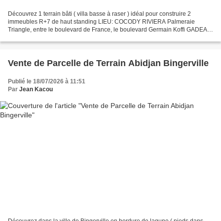
Découvrez 1 terrain bâti ( villa basse à raser ) idéal pour construire 2
immeubles R+7 de haut standing LIEU: COCODY RIVIERA Palmeraie
Triangle, entre le boulevard de France, le boulevard Germain Koffi GADEAU
et la Y4 ; derrière La GALERIE MADY , Pharmacie...
Vente de Parcelle de Terrain Abidjan Bingerville
Publié le 18/07/2026 à 11:51
Par
Jean Kacou