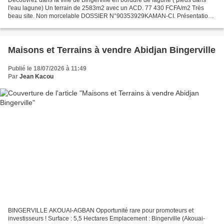
Découvrez dans la ville de Bingerville en bordure de lagune ( pieds dans
l'eau lagune) Un terrain de 2583m2 avec un ACD. 77 430 FCFA/m2 Très
beau site. Non morcelable DOSSIER N°90353929KAMAN-CI. Présentation
de la société MGJM ​​avec son Manager Jean...
Maisons et Terrains à vendre Abidjan Bingerville
Publié le 18/07/2026 à 11:49
Par
Jean Kacou
BINGERVILLE AKOUAI-AGBAN Opportunité rare pour promoteurs et
investisseurs ! Surface : 5,5 Hectares Emplacement : Bingerville (Akouai-