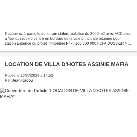
Découvrez 1 parcelle de terrain clôturé viabilisé de 2000 m2 avec ACD situé
à Yamoussoukro centre en bordure de la voie principale bitumée pour
station Essence ou projet immobilier Prix : 100 000 000 FCFA DOSSIER N°
140896-4BVXSIRBI1CI-RTOUME Présentation...
LOCATION DE VILLA D’HOTES ASSINIE MAFIA
Publié le 20/07/2026 à 14:52
Par
Jean Kacou