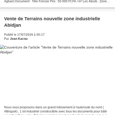
Agban) Document : Titre Foncier Prix : 50 000 FCFA / m² Les Atouts : Zone
accessible, fort potentiel de plus-value, sécurité...
Vente de Terrains nouvelle zone industrielle
Abidjan
Publié le 17/07/2026 à 00:17
Par
Jean Kacou
Nous vous proposons dans un grand lotissement à l'autoroute du nord (
Attinguié) , 1 lot industriel constructible avec tous les documents pour bâtir