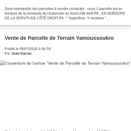
Zone industrielle des parcelles à vendre contactez - nous 1 parcelle est en
bordure de la servitude de l'autoroute du Nord côté droit PK . EN BORDURE
DE LA SERVITUDE CÔTÉ DROIT PK.: * Superficie.: 5 hectares *
Documents.: ACD * Prix.: 35.000fcfa/m² DOSSIER...
Vente de Parcelle de Terrain Yamoussoukro
Publié le 09/07/2026 à 06:59
Par
Jean Kacou