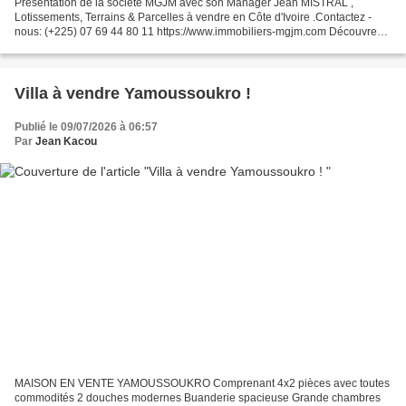
Présentation de la société MGJM ​​avec son Manager Jean MISTRAL ,
Lotissements, Terrains & Parcelles à vendre en Côte d'Ivoire .Contactez -
nous: (+225) 07 69 44 80 11 https://www.immobiliers-mgjm.com Découvrez 1
parcelle de terrain de 6 000 m2 avec ACD...
Villa à vendre Yamoussoukro !
Publié le 09/07/2026 à 06:57
Par
Jean Kacou
MAISON EN VENTE YAMOUSSOUKRO Comprenant 4x2 pièces avec toutes
commodités 2 douches modernes Buanderie spacieuse Grande chambres