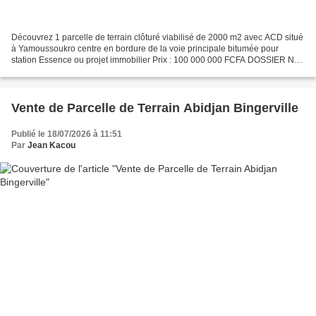
Découvrez 1 parcelle de terrain clôturé viabilisé de 2000 m2 avec ACD situé
à Yamoussoukro centre en bordure de la voie principale bitumée pour
station Essence ou projet immobilier Prix : 100 000 000 FCFA DOSSIER N°
140896-4BVXSIRBI1CI-RTOUME Présentation...
Vente de Parcelle de Terrain Abidjan Bingerville
Publié le 18/07/2026 à 11:51
Par
Jean Kacou