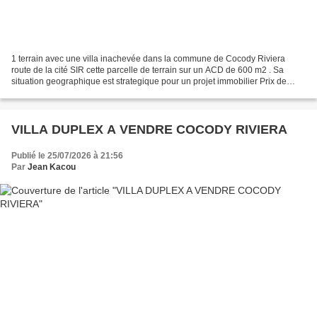
1 terrain avec une villa inachevée dans la commune de Cocody Riviera
route de la cité SIR cette parcelle de terrain sur un ACD de 600 m2 . Sa
situation geographique est strategique pour un projet immobilier Prix de
vente : consultez nous NB: il y’a une...
VILLA DUPLEX A VENDRE COCODY RIVIERA
Publié le 25/07/2026 à 21:56
Par
Jean Kacou