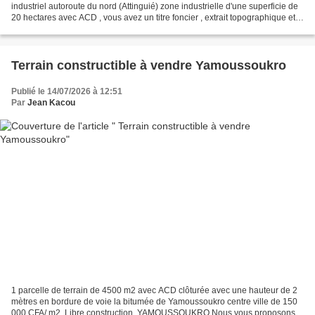
industriel autoroute du nord (Attinguié) zone industrielle d'une superficie de
20 hectares avec ACD , vous avez un titre foncier , extrait topographique et
autres à 50 000 F CFA / m2...
Terrain constructible à vendre Yamoussoukro
Publié le 14/07/2026 à 12:51
Par
Jean Kacou
1 parcelle de terrain de 4500 m2 avec ACD clôturée avec une hauteur de 2
mètres en bordure de voie la bitumée de Yamoussoukro centre ville de 150
000 CFA/ m2. Libre construction. YAMOUSSOUKRO Nous vous proposons