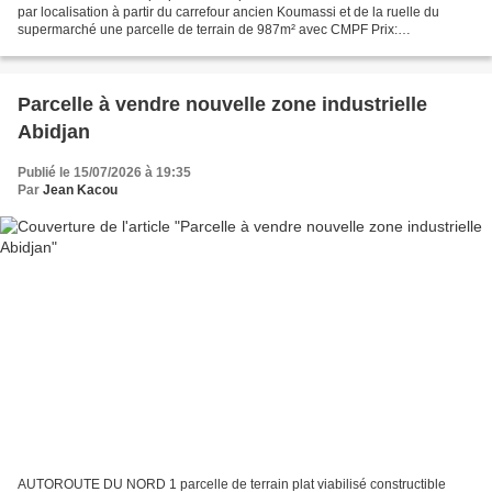
par localisation à partir du carrefour ancien Koumassi et de la ruelle du
supermarché une parcelle de terrain de 987m² avec CMPF Prix:
1.200.000f/m² DOSIER N°77910KONFD-854 Présentation...
Parcelle à vendre nouvelle zone industrielle
Abidjan
Publié le 15/07/2026 à 19:35
Par
Jean Kacou
AUTOROUTE DU NORD 1 parcelle de terrain plat viabilisé constructible