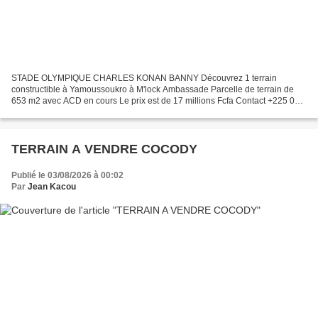
STADE OLYMPIQUE CHARLES KONAN BANNY Découvrez 1 terrain
constructible à Yamoussoukro à M'lock Ambassade Parcelle de terrain de
653 m2 avec ACD en cours Le prix est de 17 millions Fcfa Contact +225 07
69 44 80 11 Consultez le site internet MGJM DOSSIER...
TERRAIN A VENDRE COCODY
Publié le 03/08/2026 à 00:02
Par
Jean Kacou