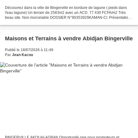
Découvrez dans la ville de Bingerville en bordure de lagune ( pieds dans
l'eau lagune) Un terrain de 2583m2 avec un ACD. 77 430 FCFA/m2 Très
beau site. Non morcelable DOSSIER N°90353929KAMAN-CI. Présentation
de la société MGJM ​​avec son Manager Jean...
Maisons et Terrains à vendre Abidjan Bingerville
Publié le 18/07/2026 à 11:49
Par
Jean Kacou
BINGERVILLE AKOUAI-AGBAN Opportunité rare pour promoteurs et