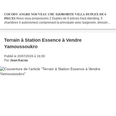
𝐂𝐎𝐂𝐎𝐃𝐘 𝐀𝐍𝐆𝐑𝐄 𝐍𝐎𝐔𝐕𝐄𝐀𝐔 𝐂𝐇𝐔 𝐃𝐉𝐎𝐑𝐎𝐁𝐈𝐓𝐄 𝐕𝐈𝐋𝐋𝐀 𝐃𝐔𝐏𝐋𝐄𝐗 𝐃𝐄 𝟔
𝐏𝐈𝐄𝐂𝐄𝐒 Nous vous propososns 2 Duplex de 6 pièces haut standing, 5
chambres 4 autonomes) comprenant la principale avec baignoire, dressing
et un grand balcon, 1 très grand salon avec des toilettes visiteurs...
Terrain à Station Essence à Vendre
Yamoussoukro
Publié le 20/07/2026 à 16:00
Par
Jean Kacou